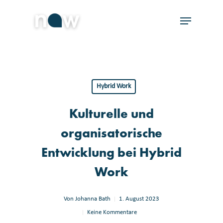
Skip
Menu
to
Close
main
Menu
content
Hybrid Work
Kulturelle und
organisatorische
Entwicklung bei Hybrid
Work
Von
Johanna Bath
1. August 2023
Keine Kommentare