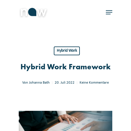
Skip
Menu
to
Close
main
Menu
content
Hybrid Work
Hybrid Work Framework
Von
Johanna Bath
20. Juli 2022
Keine Kommentare